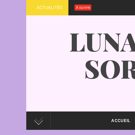
Passer
ACTUALITÉS
A suivre
au
contenu
LUNA
SOR
ACCUEIL